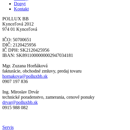
Dopyt
Kontakt
POLLUX BB
Kynceľová 2012
974 01 Kynceľová
IČO: 50700651
DIČ: 2120425956
IČ DPH: SK2120425956
IBAN: SK8911000000002947034181
Mgr. Zuzana Horňáková
fakturácie, obchodné zmluvy, predaj tovaru
hornakova@polluxbb.sk
0907 197 836
Ing. Miroslav Drvár
technické poradenstvo, zamerania, cenové ponuky
drvar@polluxbb.sk
0915 988 082
Servis