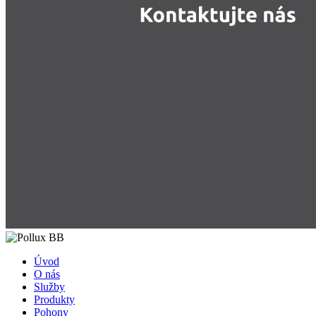
Úvod
O nás
Služby
Produkty
Pohony