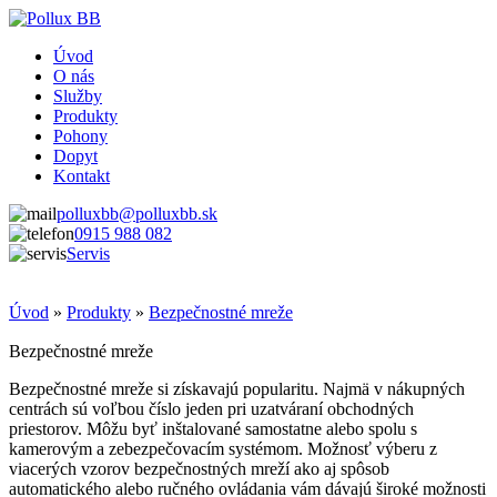
Úvod
O nás
Služby
Produkty
Pohony
Dopyt
Kontakt
polluxbb@polluxbb.sk
0915 988 082
Servis
Úvod
»
Produkty
»
Bezpečnostné mreže
Bezpečnostné mreže
Bezpečnostné mreže si získavajú popularitu. Najmä v nákupných
centrách sú voľbou číslo jeden pri uzatváraní obchodných
priestorov. Môžu byť inštalované samostatne alebo spolu s
kamerovým a zebezpečovacím systémom. Možnosť výberu z
viacerých vzorov bezpečnostných mreží ako aj spôsob
automatického alebo ručného ovládania vám dávajú široké možnosti