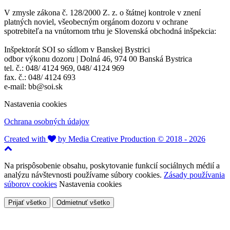
V zmysle zákona č. 128/2000 Z. z. o štátnej kontrole v znení
platných noviel, všeobecným orgánom dozoru v ochrane
spotrebiteľa na vnútornom trhu je Slovenská obchodná inšpekcia:
Inšpektorát SOI so sídlom v Banskej Bystrici
odbor výkonu dozoru | Dolná 46, 974 00 Banská Bystrica
tel. č.: 048/ 4124 969, 048/ 4124 969
fax. č.: 048/ 4124 693
e-mail: bb@soi.sk
Nastavenia cookies
Ochrana osobných údajov
Created with
by Media Creative Production © 2018 - 2026
Na prispôsobenie obsahu, poskytovanie funkcií sociálnych médií a
analýzu návštevnosti používame súbory cookies.
Zásady používania
súborov cookies
Nastavenia cookies
Prijať všetko
Odmietnuť všetko